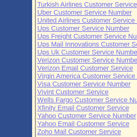
Turkish Airlines Customer Service
Uber Customer Service Number
United Airlines Customer Servic
Ups Customer Service Number
Ups Freight Customer Service N
Ups Mail Innovations Customer 
Ups Uk Customer Service Numbe
Verizon Customer Service Numbe
Verizon Email Customer Service
Virgin America Customer Servic
Visa Customer Service Number
Vivint Customer Service
Wells Fargo Customer Service N
Xfinity Email Customer Service
Yahoo Customer Service Number
Yahoo Email Customer Service
Zoho Mail Customer Service