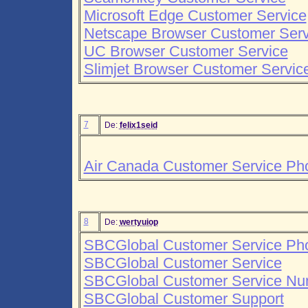
Microsoft Edge Customer Service
Netscape Browser Customer Serv
UC Browser Customer Service
Slimjet Browser Customer Servic
7
De:
felix1seid
Air Canada Customer Service P
8
De:
wertyuiop
SBCGlobal Customer Service P
SBCGlobal Customer Service
SBCGlobal Customer Service Nu
SBCGlobal Customer Support