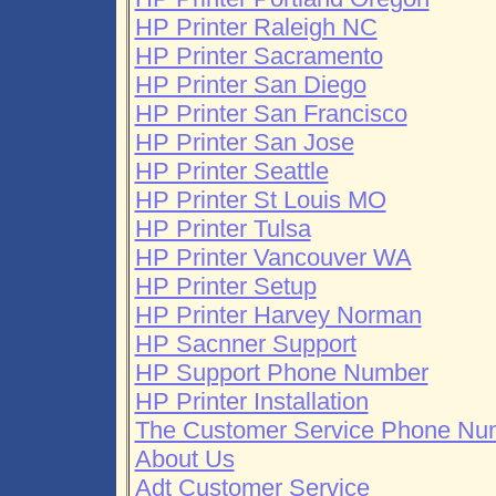
HP Printer Raleigh NC
HP Printer Sacramento
HP Printer San Diego
HP Printer San Francisco
HP Printer San Jose
HP Printer Seattle
HP Printer St Louis MO
HP Printer Tulsa
HP Printer Vancouver WA
HP Printer Setup
HP Printer Harvey Norman
HP Sacnner Support
HP Support Phone Number
HP Printer Installation
The Customer Service Phone Nu
About Us
Adt Customer Service