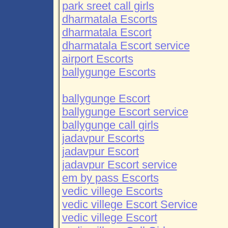
park sreet call girls
dharmatala Escorts
dharmatala Escort
dharmatala Escort service
airport Escorts
ballygunge Escorts
ballygunge Escort
ballygunge Escort service
ballygunge call girls
jadavpur Escorts
jadavpur Escort
jadavpur Escort service
em by pass Escorts
vedic villege Escorts
vedic villege Escort Service
vedic villege Escort