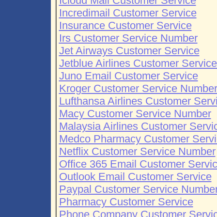
Icloud Mail Customer Service
Incredimail Customer Service
Insurance Customer Service
Irs Customer Service Number
Jet Airways Customer Service
Jetblue Airlines Customer Servi
Juno Email Customer Service
Kroger Customer Service Numbe
Lufthansa Airlines Customer Serv
Macy Customer Service Number
Malaysia Airlines Customer Servi
Medco Pharmacy Customer Serv
Netflix Customer Service Number
Office 365 Email Customer Servi
Outlook Email Customer Service
Paypal Customer Service Numbe
Pharmacy Customer Service
Phone Company Customer Servi