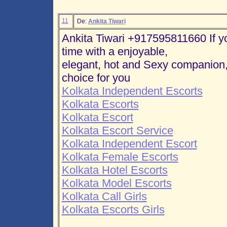
11
De:
Ankita Tiwari
Ankita Tiwari +917595811660 If y
time with a enjoyable,
elegant, hot and Sexy companion, 
choice for you
Kolkata Independent Escorts
Kolkata Escorts
Kolkata Escort
Kolkata Escort Service
Kolkata Independent Escort
Kolkata Female Escorts
Kolkata Hotel Escorts
Kolkata Model Escorts
Kolkata Call Girls
Kolkata Escorts Girls