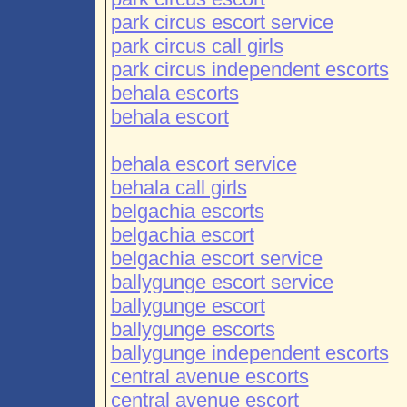
park circus escort service
park circus call girls
park circus independent escorts
behala escorts
behala escort
behala escort service
behala call girls
belgachia escorts
belgachia escort
belgachia escort service
ballygunge escort service
ballygunge escort
ballygunge escorts
ballygunge independent escorts
central avenue escorts
central avenue escort