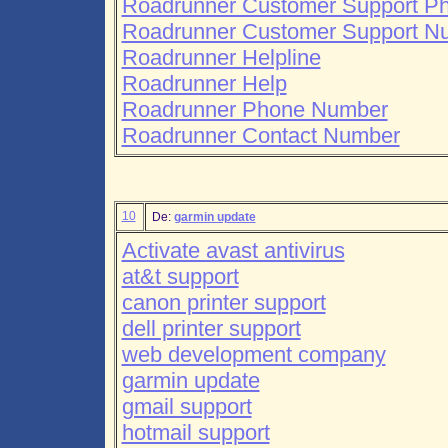
Roadrunner Customer Support P
Roadrunner Customer Support N
Roadrunner Helpline
Roadrunner Help
Roadrunner Phone Number
Roadrunner Contact Number
10
De:
garmin update
Activate avast antivirus
at&t support
canon printer support
dell printer support
web development company
garmin update
gmail support
hotmail support