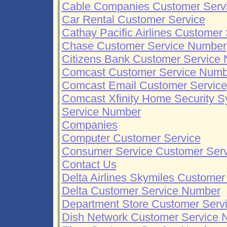
Cable Companies Customer Serv
Car Rental Customer Service
Cathay Pacific Airlines Customer
Chase Customer Service Number
Citizens Bank Customer Service
Comcast Customer Service Numb
Comcast Email Customer Service
Comcast Xfinity Home Security 
Service Number
Companies
Computer Customer Service
Consumer Service Customer Serv
Contact Us
Delta Airlines Skymiles Custome
Delta Customer Service Number
Department Store Customer Serv
Dish Network Customer Service