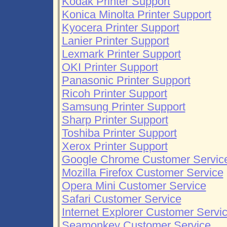
Kodak Printer Support
Konica Minolta Printer Support
Kyocera Printer Support
Lanier Printer Support
Lexmark Printer Support
OKI Printer Support
Panasonic Printer Support
Ricoh Printer Support
Samsung Printer Support
Sharp Printer Support
Toshiba Printer Support
Xerox Printer Support
Google Chrome Customer Servic
Mozilla Firefox Customer Service
Opera Mini Customer Service
Safari Customer Service
Internet Explorer Customer Servi
Seamonkey Customer Service