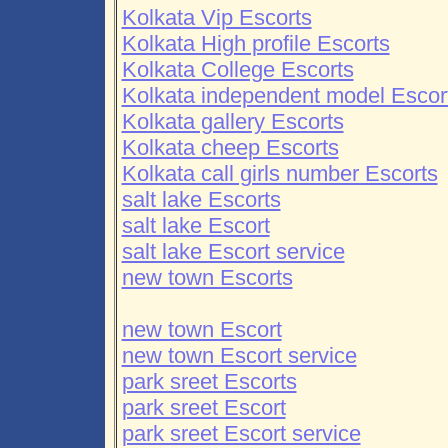
Kolkata Vip Escorts
Kolkata High profile Escorts
Kolkata College Escorts
Kolkata independent model Escor
Kolkata gallery Escorts
Kolkata cheep Escorts
Kolkata call girls number Escorts
salt lake Escorts
salt lake Escort
salt lake Escort service
new town Escorts
new town Escort
new town Escort service
park sreet Escorts
park sreet Escort
park sreet Escort service