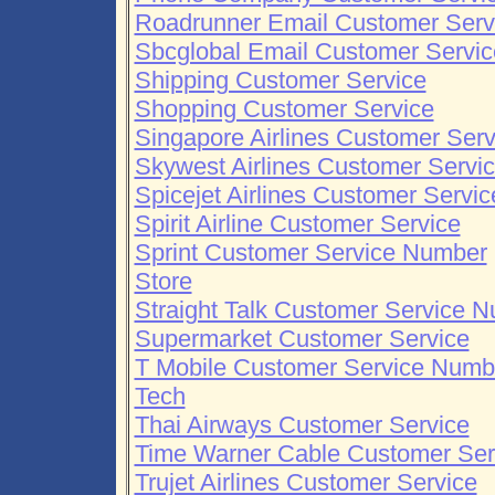
Roadrunner Email Customer Serv
Sbcglobal Email Customer Servic
Shipping Customer Service
Shopping Customer Service
Singapore Airlines Customer Serv
Skywest Airlines Customer Servi
Spicejet Airlines Customer Servic
Spirit Airline Customer Service
Sprint Customer Service Number
Store
Straight Talk Customer Service 
Supermarket Customer Service
T Mobile Customer Service Numb
Tech
Thai Airways Customer Service
Time Warner Cable Customer Se
Trujet Airlines Customer Service