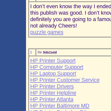
I don’t even know the way I ende
this publish was good. I don’t kn
definitely you are going to a fam
not already Cheers!
puzzle games
6
De:
felix1seid
HP Printer Support
HP Computer Support
HP Laptop Support
HP Printer Customer Service
HP Printer Drivers
HP Printer Helpline
HP Printer Atlanta
HP Printer Baltimore MD