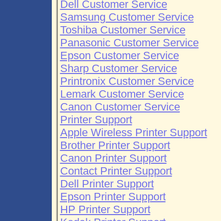
Dell Customer Service
Samsung Customer Service
Toshiba Customer Service
Panasonic Customer Service
Epson Customer Service
Sharp Customer Service
Printronix Customer Service
Lemark Customer Service
Canon Customer Service
Printer Support
Apple Wireless Printer Support
Brother Printer Support
Canon Printer Support
Contact Printer Support
Dell Printer Support
Epson Printer Support
HP Printer Support