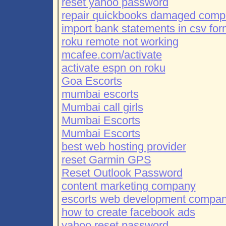
reset yahoo password
repair quickbooks damaged compa
import bank statements in csv for
roku remote not working
mcafee.com/activate
activate espn on roku
Goa Escorts
mumbai escorts
Mumbai call girls
Mumbai Escorts
Mumbai Escorts
best web hosting provider
reset Garmin GPS
Reset Outlook Password
content marketing company
escorts web development compa
how to create facebook ads
yahoo reset password