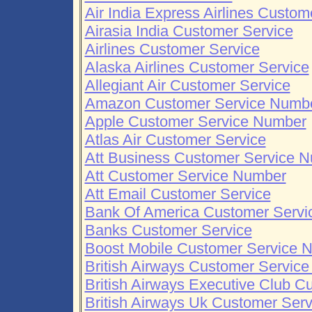
Air India Express Airlines Custom
Airasia India Customer Service
Airlines Customer Service
Alaska Airlines Customer Service
Allegiant Air Customer Service
Amazon Customer Service Numb
Apple Customer Service Number
Atlas Air Customer Service
Att Business Customer Service 
Att Customer Service Number
Att Email Customer Service
Bank Of America Customer Serv
Banks Customer Service
Boost Mobile Customer Service 
British Airways Customer Servic
British Airways Executive Club 
British Airways Uk Customer Ser