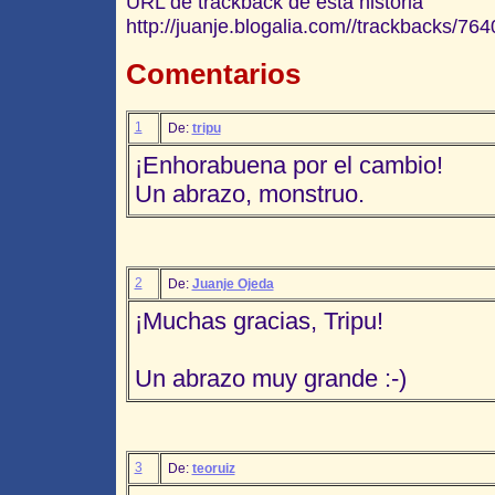
URL de trackback de esta historia
http://juanje.blogalia.com//trackbacks/764
Comentarios
1
De:
tripu
¡Enhorabuena por el cambio!
Un abrazo, monstruo.
2
De:
Juanje Ojeda
¡Muchas gracias, Tripu!
Un abrazo muy grande :-)
3
De:
teoruiz