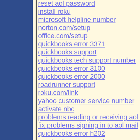
reset aol password
install roku
microsoft helpline number
norton.com/setup
office.com/setup
quickbooks error 3371
quickbooks support
quickbooks tech support number
quickbooks error 3100
quickbooks error 2000
roadrunner support
roku.com/link
yahoo customer service number
activate nbc
problems reading or receiving aol 
fix problems signing in to aol mail
quickbooks error h202