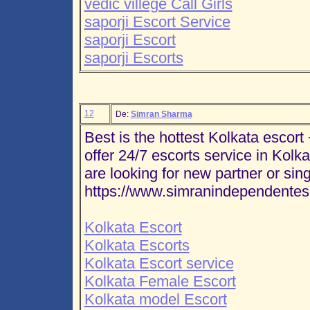
vedic villege Call Girls
saporji Escort Service
saporji Escort
saporji Escorts
12
De:
Simran Sharma
Best is the hottest Kolkata esco
offer 24/7 escorts service in Kolk
are looking for new partner or sing
https://www.simranindependentes
Kolkata Escort
Kolkata Escorts
Kolkata Escort service
Kolkata Female Escort
Kolkata model Escort