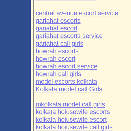
central avenue escort service
gariahat escorts
gariahat escort
gariahat escorts service
gariahat call girls
howrah escorts
howrah escort
howrah escort service
howrah call girls
model escorts kolkata
Kolkata model call Girls
mkolkata model call girls
kolkata hoiusewife escorts
kolkata hoiusewife escort
kolkata hoiusewife call girls