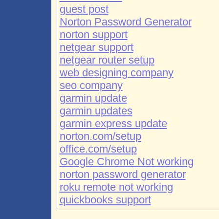
guest post
Norton Password Generator
norton support
netgear support
netgear router setup
web designing company
seo company
garmin update
garmin updates
garmin express update
norton.com/setup
office.com/setup
Google Chrome Not working
norton password generator
roku remote not working
quickbooks support