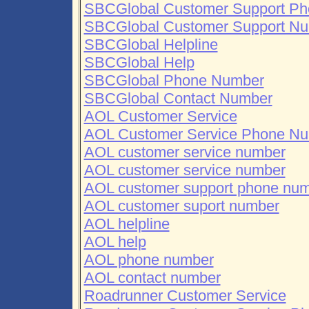
SBCGlobal Customer Support P
SBCGlobal Customer Support N
SBCGlobal Helpline
SBCGlobal Help
SBCGlobal Phone Number
SBCGlobal Contact Number
AOL Customer Service
AOL Customer Service Phone N
AOL customer service number
AOL customer service number
AOL customer support phone nu
AOL customer suport number
AOL helpline
AOL help
AOL phone number
AOL contact number
Roadrunner Customer Service