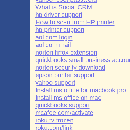
What is Social CRM
hp driver support
How to scan from HP printer
hp printer support
aol.com login
aol com mail
norton firfox extension
quickbooks small business accoun
norton security download
epson printer support
yahoo support
Install ms office for macbook pro
Install ms office on mac
quickbooks support
mcafee.com/activate
roku tv frozen
roku.com/link