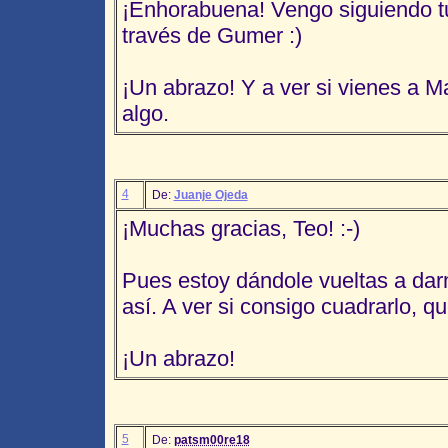
¡Enhorabuena! Vengo siguiendo t
través de Gumer :)
¡Un abrazo! Y a ver si vienes a 
algo.
4
De:
Juanje Ojeda
¡Muchas gracias, Teo! :-)
Pues estoy dándole vueltas a dar
así. A ver si consigo cuadrarlo, q
¡Un abrazo!
5
De:
patsm00re18