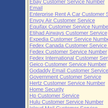
Ebay Customer Service Number
Email
Enterprise Rent A Car Customer 
Envoy Air Customer Service
Equifax Customer Service Numbe
Etihad Airways Customer Service
Expedia Customer Service Numb
Fedex Canada Customer Service
Fedex Customer Service Number
Fedex International Customer Se
Geico Customer Service Number
Godaddy Email Customer Servic
Government Customer Service
Hertz Customer Service Number
Home Security
Hp Customer Service
Hulu Customer Service Number