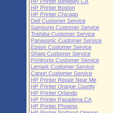
HP Printer Berkeley CA
HP Printer Boston
HP Printer Chicago
Dell Customer Service
Samsung Customer Service
Toshiba Customer Service
Panasonic Customer Service
Epson Customer Service
Sharp Customer Service
Printronix Customer Service
Lemark Customer Service
Canon Customer Service
HP Printer Repair Near Me
HP Printer Orange County
HP Printer Orlando
HP Printer Pasadena CA
HP Printer Phoenix
HP Printer Portland Oregon