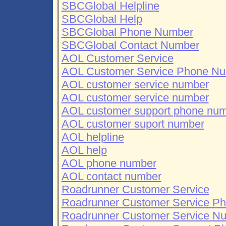
SBCGlobal Helpline
SBCGlobal Help
SBCGlobal Phone Number
SBCGlobal Contact Number
AOL Customer Service
AOL Customer Service Phone N
AOL customer service number
AOL customer service number
AOL customer support phone nu
AOL customer suport number
AOL helpline
AOL help
AOL phone number
AOL contact number
Roadrunner Customer Service
Roadrunner Customer Service P
Roadrunner Customer Service N