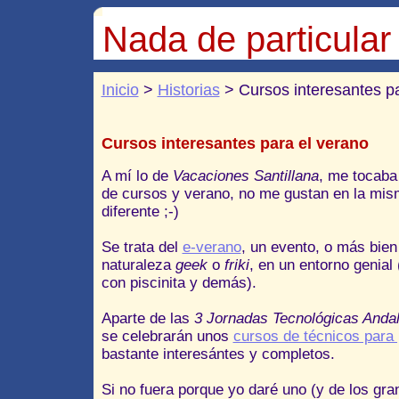
Nada de particular
Inicio
>
Historias
> Cursos interesantes pa
Cursos interesantes para el verano
A mí lo de
Vacaciones Santillana
, me tocaba
de cursos y verano, no me gustan en la mis
diferente ;-)
Se trata del
e-verano
, un evento, o más bien
naturaleza
geek
o
friki
, en un entorno genial
con piscinita y demás).
Aparte de las
3 Jornadas Tecnológicas Andal
se celebrarán unos
cursos de técnicos para 
bastante interesántes y completos.
Si no fuera porque yo daré uno (y de los gran