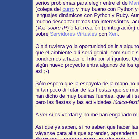
serios problemas para elegir entre el de
Mar
(colega del
curro
y muy bueno con Python y 
lenguajes dinámicos con Python y Ruby. Au
mucho descartar temas tan interesántes, ac
(
Voz sobre IP
) o la creación (e integración)
sobre
Servidores Virtuales
con
Xen
.
Ojalá tuviera yo la oportunidad de ir a algu
que el ambiente allí será genial, com suele 
pondremos a hacer el friki por allí juntos. 
algún nuevo proyecto entra algunos de los q
así ;-)
Sólo espero que la escayola de la mano no me 
ni tampoco dirfutar de las fiestas que se m
han dicho de muy buenas fuentes, que allí 
pero las fiestas y las actividades
lúdico-fest
A ver si es verdad y no me han engañado mis
Así que ya saben, si no saben que hacer la
váyanse para allá que aprender, aprenderán