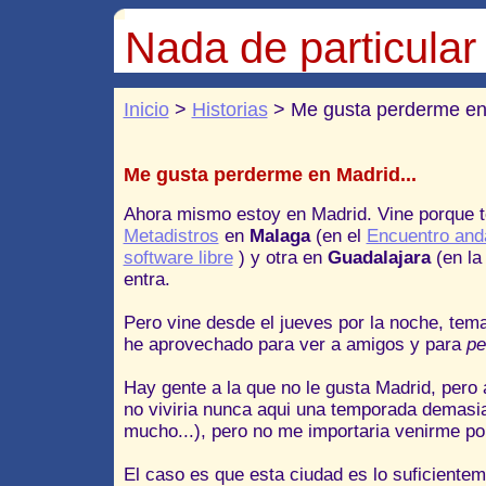
Nada de particular
Inicio
>
Historias
> Me gusta perderme en 
Me gusta perderme en Madrid...
Ahora mismo estoy en Madrid. Vine porque te
Metadistros
en
Malaga
(en el
Encuentro and
software libre
) y otra en
Guadalajara
(en l
entra.
Pero vine desde el jueves por la noche, tema
he aprovechado para ver a amigos y para
pe
Hay gente a la que no le gusta Madrid, per
no viviria nunca aqui una temporada demasia
mucho...), pero no me importaria venirme po
El caso es que esta ciudad es lo suficiente