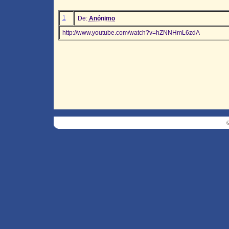
1
De:
Anónimo
http://www.youtube.com/watch?v=hZNNHmL6zdA
©