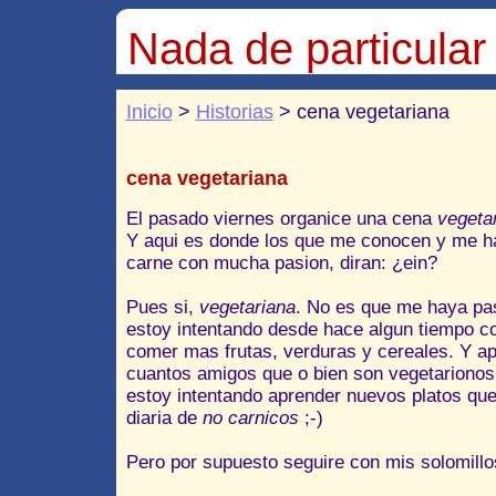
Nada de particular
Inicio
>
Historias
> cena vegetariana
cena vegetariana
El pasado viernes organice una cena
vegeta
Y aqui es donde los que me conocen y me ha
carne con mucha pasion, diran: ¿ein?
Pues si,
vegetariana
. No es que me haya pa
estoy intentando desde hace algun tiempo c
comer mas frutas, verduras y cereales. Y a
cuantos amigos que o bien son vegetarionos 
estoy intentando aprender nuevos platos q
diaria de
no carnicos
;-)
Pero por supuesto seguire con mis solomil