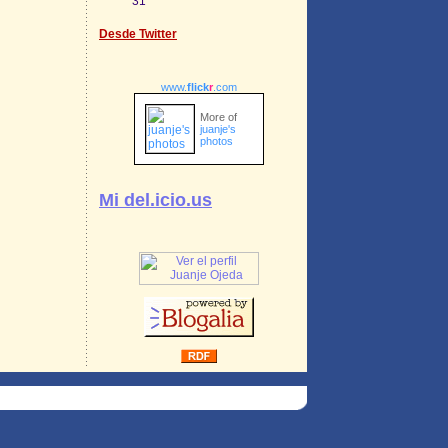
31
Desde Twitter
www.
flick
r
.com
More of
juanje's
photos
Mi del.icio.us