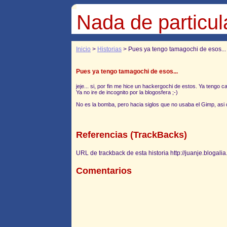
Nada de particul
Inicio
>
Historias
> Pues ya tengo tamagochi de esos...
Pues ya tengo tamagochi de esos...
jeje... si, por fin me hice un hackergochi de estos. Ya tengo 
Ya no ire de incognito por la blogosfera ;-)
No es la bomba, pero hacia siglos que no usaba el Gimp, asi
Referencias (TrackBacks)
URL de trackback de esta historia http://juanje.blogal
Comentarios