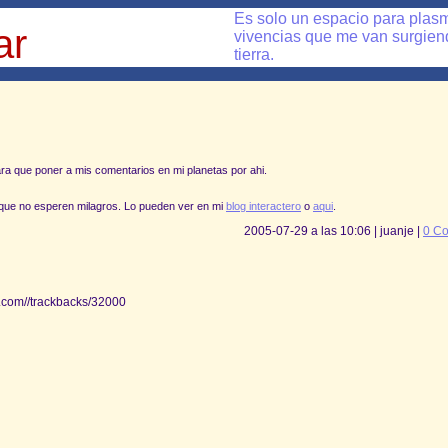
Es solo un espacio para plas
ar
vivencias que me van surgiendo
tierra.
cara que poner a mis comentarios en mi planetas por ahi.
 que no esperen milagros. Lo pueden ver en mi
blog interactero
o
aqui
.
2005-07-29 a las 10:06 | juanje |
0 Co
ia.com//trackbacks/32000