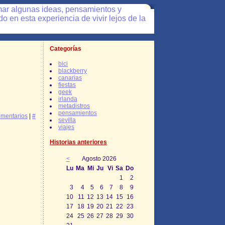
mar algunas ideas, pensamientos y
 en esta experiencia de vivir lejos de la
Categorías
bici
blackberry
canarias
fiestas
geek
irlanda
metadistros
pensamientos
mentarios
|
#
sevilla
viajes
Historias anteriores
<
Agosto 2026
Lu
Ma
Mi
Ju
Vi
Sa
Do
1
2
3
4
5
6
7
8
9
10
11
12
13
14
15
16
17
18
19
20
21
22
23
24
25
26
27
28
29
30