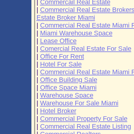
|
Commercail Real Estate
|
Commercial Real Estate Broker
Estate Broker Miami
|
Commercial Real Estate Miami F
|
Miami Warehouse Space
|
Lease Office
|
Comercial Real Estate For Sale
|
Office For Rent
|
Hotel For Sale
|
Commercial Real Estate Miami F
|
Office Building Sale
|
Office Space Miami
|
Warehouse Space
|
Warehouse For Sale Miami
|
Hotel Broker
|
Commercial Property For Sale
|
Commercial Real Estate Listing