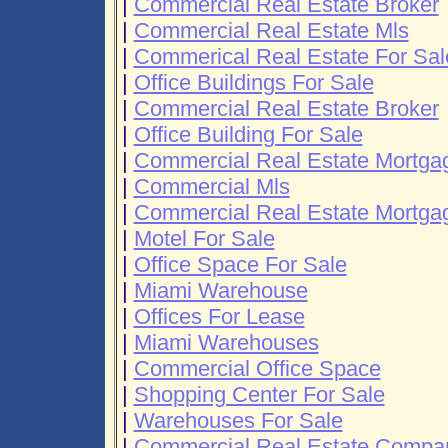
|
Commercial Real Estate Broker
|
Commercial Real Estate Mls
|
Commerical Real Estate For Sal
|
Office Buildings For Sale
|
Commercial Real Estate Broker
|
Office Building For Sale
|
Commercial Real Estate Mortga
|
Commercial Mls
|
Commercial Real Estate Mortga
|
Motel For Sale
|
Office Space For Sale
|
Miami Warehouse
|
Offices For Lease
|
Miami Warehouses
|
Commercial Office Space
|
Shopping Center For Sale
|
Warehouses For Sale
|
Commercial Real Estate Compa