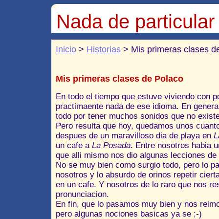
Nada de particular
Inicio
>
Historias
> Mis primeras clases d
Mis primeras clases de Polaco
En todo el tiempo que estuve viviendo con 
practimaente nada de ese idioma. En genera
todo por tener muchos sonidos que no existe
Pero resulta que hoy, quedamos unos cuantos
despues de un maravilloso dia de playa en
L
un cafe a
La Posada
. Entre nosotros habia 
que alli mismo nos dio algunas lecciones de
No se muy bien como surgio todo, pero lo pa
nosotros y lo absurdo de orinos repetir ciert
en un cafe. Y nosotros de lo raro que nos re
pronunciacion.
En fin, que lo pasamos muy bien y nos reim
pero algunas nociones basicas ya se ;-)