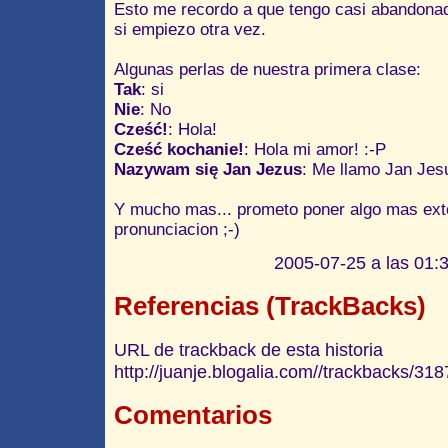
Esto me recordo a que tengo casi abandonado e
si empiezo otra vez.
Algunas perlas de nuestra primera clase:
Tak
: si
Nie
: No
Cześć!
: Hola!
Cześć kochanie!
: Hola mi amor! :-P
Nazywam się Jan Jezus
: Me llamo Jan Jes
Y mucho mas... prometo poner algo mas exte
pronunciacion ;-)
2005-07-25 a las 01:3
Referencias (TrackBacks)
URL de trackback de esta historia
http://juanje.blogalia.com//trackbacks/318
Comentarios