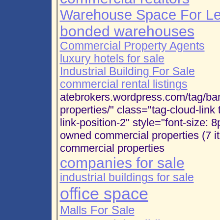
Warehouse Space For L
bonded warehouses
Commercial Property Agents
luxury hotels for sale
Industrial Building For Sale
commercial rental listings
atebrokers.wordpress.com/tag/b
properties/" class="tag-cloud-link
link-position-2" style="font-size: 8
owned commercial properties (7 
commercial properties
companies for sale
industrial buildings for sale
office space
Malls For Sale