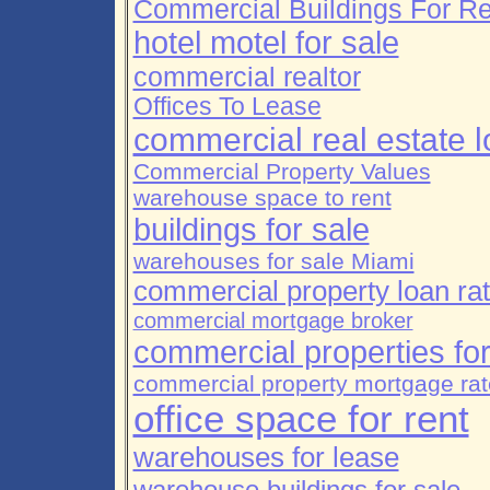
Commercial Buildings For Re
hotel motel for sale
commercial realtor
Offices To Lease
commercial real estate 
Commercial Property Values
warehouse space to rent
buildings for sale
warehouses for sale Miami
commercial property loan ra
commercial mortgage broker
commercial properties for
commercial property mortgage ra
office space for rent
warehouses for lease
warehouse buildings for sale