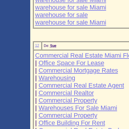
warehouse for sale Miami
warehouse for sale
warehouse for sale Miami
12
De:
Sue
Commercial Real Estate Miami Fl
|
Office Space For Lease
|
Commercial Mortgage Rates
|
Warehousing
|
Commercial Real Estate Agent
|
Commercial Realtor
|
Commercial Property
|
Warehouses For Sale Miami
|
Commercial Property
|
Office Building For Rent