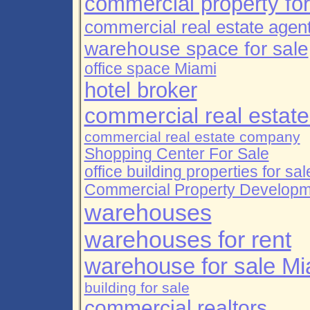
commercial property for
commercial real estate agen
warehouse space for sale
office space Miami
hotel broker
commercial real estate
commercial real estate company
Shopping Center For Sale
office building properties for sal
Commercial Property Developm
warehouses
warehouses for rent
warehouse for sale Mi
building for sale
commercial realtors