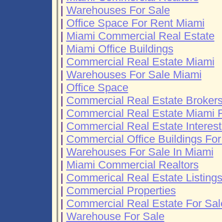
|
Warehouses For Sale
|
Office Space For Rent Miami
|
Miami Commercial Real Estate
|
Miami Office Buildings
|
Commercial Real Estate Miami
|
Warehouses For Sale Miami
|
Office Space
|
Commercial Real Estate Broker
|
Commercial Real Estate Miami F
|
Commercial Real Estate Interest
|
Commercial Office Buildings For
|
Warehouses For Sale In Miami
|
Miami Commercial Realtors
|
Commerical Real Estate Listing
|
Commercial Properties
|
Commercial Real Estate For Sal
|
Warehouse For Sale