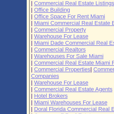
|
Commercial Real Estate Listing
|
Office Building
|
Office Space For Rent Miami
|
Miami Commercial Real Estate 
|
Commercial Property
|
Warehouse For Lease
|
Miami Dade Commercial Real Es
|
Commercial Realtors
|
Warehouses For Sale Miami
|
Commercial Real Estate Miami F
|
Commercial Properties
|
Commeri
Companies
|
Warehouse For Lease
|
Commercial Real Estate Agents
|
Hotel Brokers
|
Miami Warehouses For Lease
|
Doral Florida Commercial Real E