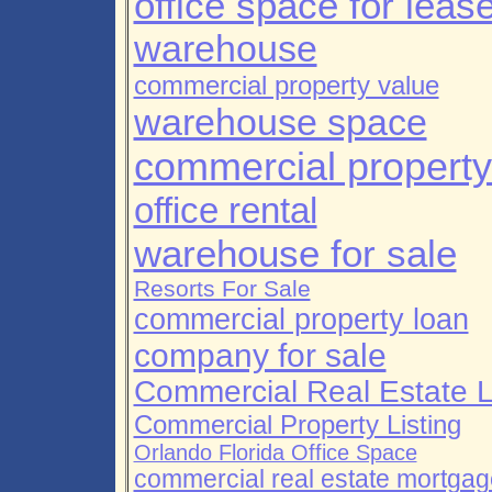
office space for leas
warehouse
commercial property value
warehouse space
commercial property 
office rental
warehouse for sale
Resorts For Sale
commercial property loan
company for sale
Commercial Real Estate 
Commercial Property Listing
Orlando Florida Office Space
commercial real estate mortgag