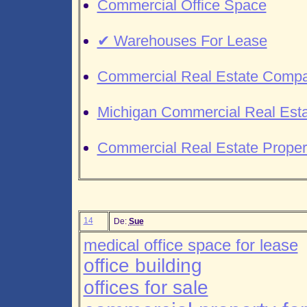
Commercial Office Space
✔ Warehouses For Lease
Commercial Real Estate Comp
Michigan Commercial Real Est
Commercial Real Estate Proper
14
De:
Sue
medical office space for lease
office building
offices for sale