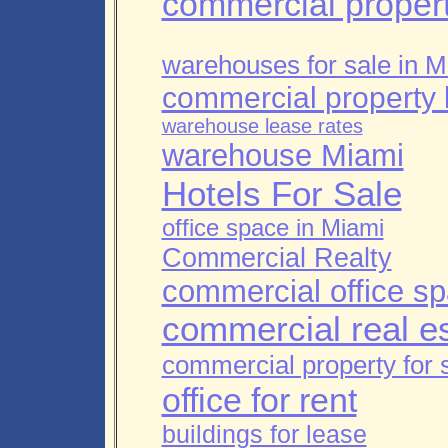
commercial propert
warehouses for sale in M
commercial property 
warehouse lease rates
warehouse Miami
Hotels For Sale
office space in Miami
Commercial Realty
commercial office sp
commercial real es
commercial property for s
office for rent
buildings for lease