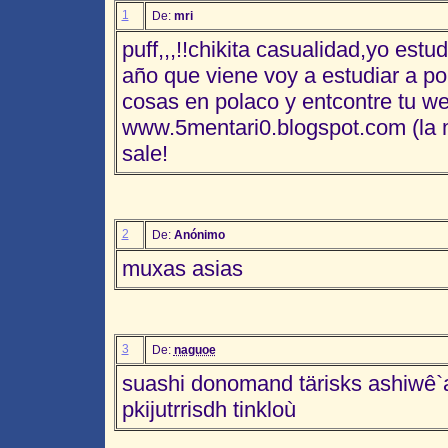
1
De:
mri
puff,,,!!chikita casualidad,yo estu
año que viene voy a estudiar a p
cosas en polaco y entcontre tu we
www.5mentari0.blogspot.com (la m
sale!
2
De:
Anónimo
muxas asias
3
De:
naguoe
suashi donomand tärisks ashiwê`
pkijutrrisdh tinkloù