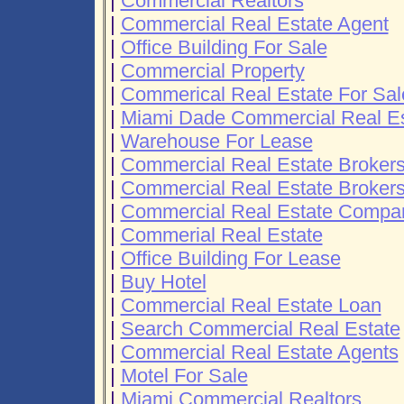
|
Commercial Realtors
|
Commercial Real Estate Agent
|
Office Building For Sale
|
Commercial Property
|
Commerical Real Estate For Sal
|
Miami Dade Commercial Real Es
|
Warehouse For Lease
|
Commercial Real Estate Broker
|
Commercial Real Estate Brokers
|
Commercial Real Estate Compa
|
Commerial Real Estate
|
Office Building For Lease
|
Buy Hotel
|
Commercial Real Estate Loan
|
Search Commercial Real Estate
|
Commercial Real Estate Agents
|
Motel For Sale
|
Miami Commercial Realtors