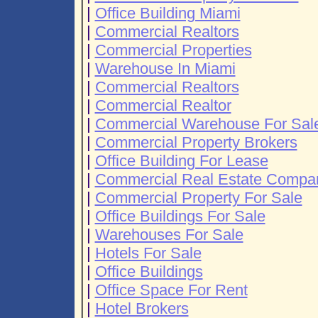
|
Office Building Miami
|
Commercial Realtors
|
Commercial Properties
|
Warehouse In Miami
|
Commercial Realtors
|
Commercial Realtor
|
Commercial Warehouse For Sal
|
Commercial Property Brokers
|
Office Building For Lease
|
Commercial Real Estate Compa
|
Commercial Property For Sale
|
Office Buildings For Sale
|
Warehouses For Sale
|
Hotels For Sale
|
Office Buildings
|
Office Space For Rent
|
Hotel Brokers