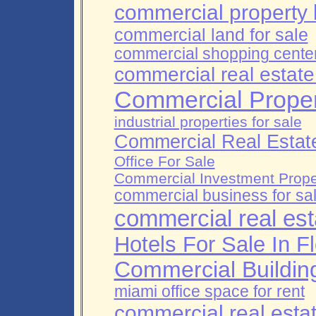
commercial property l
commercial land for sale
commercial shopping center
commercial real estate 
Commercial Proper
industrial properties for sale
Commercial Real Estat
Office For Sale
Commercial Investment Prope
commercial business for sa
commercial real es
Hotels For Sale In Fl
Commercial Buildin
miami office space for rent
commercial real esta