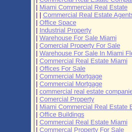
|
Miami Commercial Real Estate
| |
Commercial Real Estate Agent
|
Office Space
|
Industrial Property
|
Warehouse For Sale Miami
|
Comercial Property For Sale
|
Warehouse For Sale In Miami Fl
|
Commercial Real Estate Miami
|
Offices For Sale
|
Commercial Mortgage
|
Commercial Mortgage
|
commercial real estate compani
|
Comercial Property
|
Miami Commercial Real Estate 
|
Office Buildings
|
Commercial Real Estate Miami
|
Commercal Property For Sale