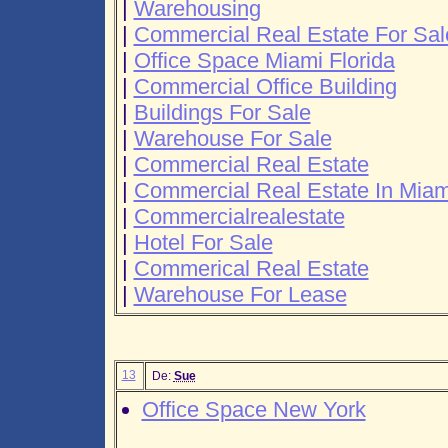
|
Warehousing
|
Commercial Real Estate For Sal
|
Office Space Miami Florida
|
Commercial Office Building
|
Buildings For Sale
|
Warehouse For Sale
|
Commercial Real Estate
|
Commercial Real Estate In Miam
|
Commercialrealestate
|
Hotel For Sale
|
Commerical Real Estate
|
Warehouse For Lease
13
De:
Sue
Office Space New York