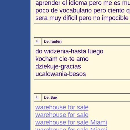
aprender el idioma pero me es muy
poco de vocabulario pero ciento 
sera muy dificil pero no impocible
10
De:
ranferi
do widzenia-hasta luego
kocham cie-te amo
dziekuje-gracias
ucalowania-besos
11
De:
Sue
warehouse for sale
warehouse for sale
warehouse for sale Miami
warehouse for sale Miami