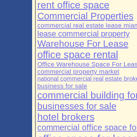
rent office space
Commercial Properties
commercial real estate lease mia
lease commercial property
Warehouse For Lease
office space rental
Office Warehouse Space For Lea
commercial property market
national commercial real estate brok
business for sale
commercial building fo
businesses for sale
hotel brokers
commercial office space fo