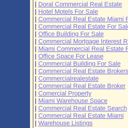
|
Doral Commercial Real Estate
|
Hotel Motels For Sale
|
Commercial Real Estate Miami F
|
Commercial Real Estate For Sal
|
Office Building For Sale
|
Commercial Mortgage Interest R
|
Miami Commercial Real Estate F
|
Office Space For Lease
|
Commercial Building For Sale
|
Commercial Real Estate Broker
|
Commercialrealestate
|
Commercial Real Estate Broker
|
Comercial Property
|
Miami Warehouse Space
|
Commercial Real Estate Search
|
Commercial Real Estate Miami
|
Warehouse Listings