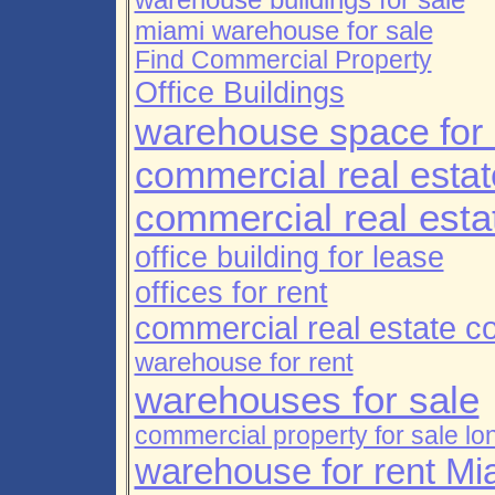
miami warehouse for sale
Find Commercial Property
Office Buildings
warehouse space for 
commercial real estat
commercial real estat
office building for lease
offices for rent
commercial real estate 
warehouse for rent
warehouses for sale
commercial property for sale l
warehouse for rent Mi