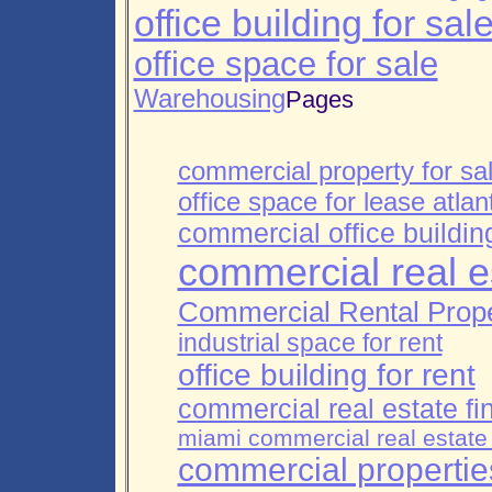
office building for sal
office space for sale
Warehousing
Pages
commercial property for sa
office space for lease atlan
commercial office building
commercial real e
Commercial Rental Prop
industrial space for rent
office building for rent
commercial real estate fi
miami commercial real estate
commercial properties