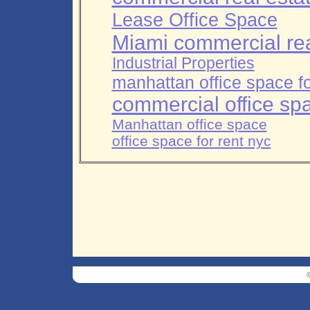
Lease Office Space
Miami commercial rea
Industrial Properties
manhattan office space fo
commercial office sp
Manhattan office space
office space for rent nyc
©