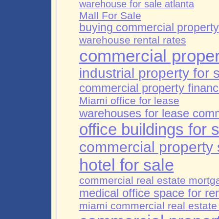
warehouse for sale atlanta
Mall For Sale
buying commercial property
warehouse rental rates
commercial propert
industrial property for 
commercial property finan
Miami office for lease
warehouses for lease comm
office buildings for 
commercial property
hotel for sale
commercial real estate mortg
medical office space for re
miami commercial real estate 