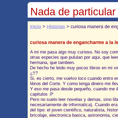
Nada de particular
Inicio
>
Historias
> curiosa manera de eng
curiosa manera de engancharme a la l
A mi me pasa algo muy curioso. No soy como
otras especies que pululan por aqui, que lee
hermana, que tambien.
De hecho he leido muy pocos libros en mi v
¿!!?
Si, es cierto, me vuelvo loco cuando entro en
libros del Corte. Y como tenga dinero me lle
Y eso me pasa desde pequeño, cuando me iba
capitulos :P
Pero no suelo leer novelas y demas, sino li
necesariamente de informatica). Cuando era
del tipo: el joven cientifico, naturalista, hist
bricolaje, electronica basica, astronomia, cie