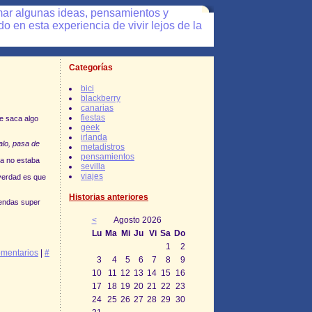
mar algunas ideas, pensamientos y
 en esta experiencia de vivir lejos de la
Categorías
bici
blackberry
canarias
fiestas
e saca algo
geek
irlanda
alo, pasa de
metadistros
pensamientos
ia no estaba
sevilla
viajes
 verdad es que
Historias anteriores
tiendas super
<
Agosto 2026
Lu
Ma
Mi
Ju
Vi
Sa
Do
1
2
mentarios
|
#
3
4
5
6
7
8
9
10
11
12
13
14
15
16
17
18
19
20
21
22
23
24
25
26
27
28
29
30