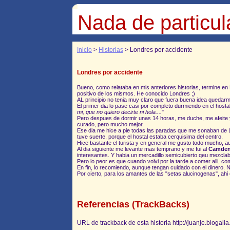
Nada de particul
Inicio
>
Historias
> Londres por accidente
Londres por accidente
Bueno, como relataba en mis anteriores historias, termine 
positivo de los mismos. He conocido Londres ;)
AL principio no tenia muy claro que fuera buena idea quedarm
El primer dia lo pase casi por completo durmiendo en el host
mi, que no quiero decirte ni hola....
"
Pero despues de dormir unas 14 horas, me duche, me afeite 
curado, pero mucho mejor.
Ese dia me hice a pie todas las paradas que me sonaban de L
tuve suerte, porque el hostal estaba cerquisima del centro.
Hice bastante el turista y en general me gusto todo mucho, au
Al dia siguiente me levante mas temprano y me fui al
Camden
interesantes. Y habia un mercadillo semicubierto qeu mezcla
Pero lo peor es que cuando volvi por la tarde a comer alli, c
En fin, lo recomiendo, aunque tengan cuidado con el dinero. No
Por cierto, para los amantes de las "setas alucinogenas", ahi
Referencias (TrackBacks)
URL de trackback de esta historia http://juanje.blogal