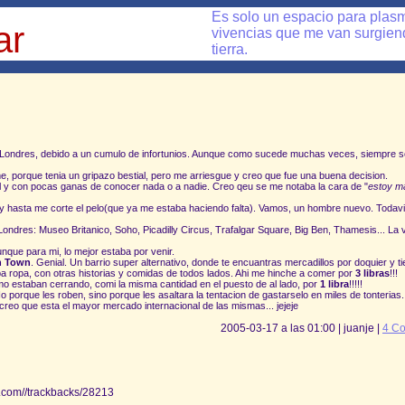
Es solo un espacio para plas
ar
vivencias que me van surgiendo
tierra.
en Londres, debido a un cumulo de infortunios. Aunque como sucede muchas veces, siempre s
e, porque tenia un gripazo bestial, pero me arriesgue y creo que fue una buena decision.
al y con pocas ganas de conocer nada o a nadie. Creo qeu se me notaba la cara de "
estoy m
y hasta me corte el pelo(que ya me estaba haciendo falta). Vamos, un hombre nuevo. Todav
ondres: Museo Britanico, Soho, Picadilly Circus, Trafalgar Square, Big Ben, Thamesis... La
nque para mi, lo mejor estaba por venir.
 Town
. Genial. Un barrio super alternativo, donde te encuantras mercadillos por doquier y 
ba ropa, con otras historias y comidas de todos lados. Ahi me hinche a comer por
3 libras
!!!
omo estaban cerrando, comi la misma cantidad en el puesto de al lado, por
1 libra
!!!!!
 porque les roben, sino porque les asaltara la tentacion de gastarselo en miles de tonterias.
 creo que esta el mayor mercado internacional de las mismas... jejeje
2005-03-17 a las 01:00 | juanje |
4 Co
ia.com//trackbacks/28213