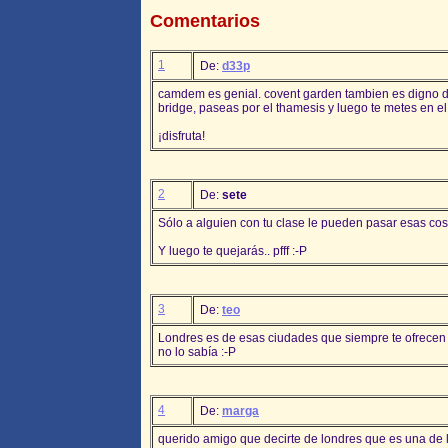
Comentarios
1
De:
d33p
camdem es genial. covent garden tambien es digno de
bridge, paseas por el thamesis y luego te metes en el
¡disfruta!
2
De:
sete
Sólo a alguien con tu clase le pueden pasar esas cos
Y luego te quejarás.. pfff :-P
3
De:
teo
Londres es de esas ciudades que siempre te ofrecen
no lo sabía :-P
4
De:
marga
querido amigo que decirte de londres que es una de 