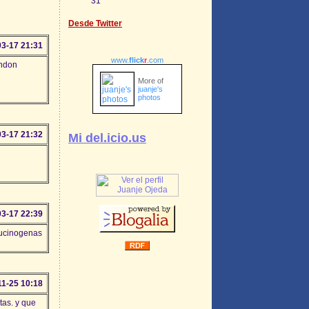
31
Desde Twitter
03-17 21:31
www.
flick
r
.com
ondon
More of
juanje's
photos
03-17 21:32
Mi del.icio.us
03-17 22:39
lucinogenas
11-25 10:18
tas. y que