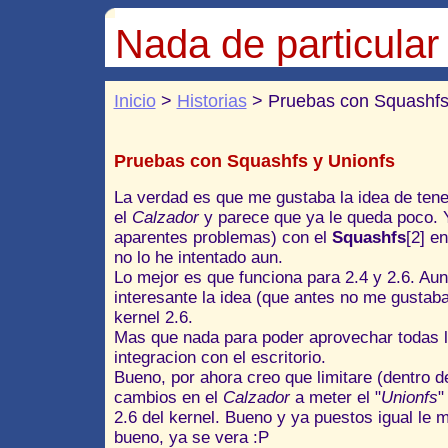
Nada de particular
Inicio
>
Historias
> Pruebas con Squashfs
Pruebas con Squashfs y Unionfs
La verdad es que me gustaba la idea de tene
el
Calzador
y parece que ya le queda poco. Y
aparentes problemas) con el
Squashfs
[2] e
no lo he intentado aun.
Lo mejor es que funciona para 2.4 y 2.6. A
interesante la idea (que antes no me gustab
kernel 2.6.
Mas que nada para poder aprovechar todas l
integracion con el escritorio.
Bueno, por ahora creo que limitare (dentro d
cambios en el
Calzador
a meter el "
Unionfs
"
2.6 del kernel. Bueno y ya puestos igual le m
bueno, ya se vera :P