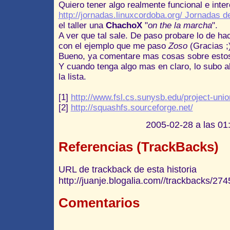
Quiero tener algo realmente funcional e inte
http://jornadas.linuxcordoba.org/ Jornadas d
el taller una
ChachoX
"
on the la marcha
".
A ver que tal sale. De paso probare lo de h
con el ejemplo que me paso
Zoso
(Gracias ;)
Bueno, ya comentare mas cosas sobre estos
Y cuando tenga algo mas en claro, lo subo a
la lista.
[1]
http://www.fsl.cs.sunysb.edu/project-unio
[2]
http://squashfs.sourceforge.net/
2005-02-28 a las 01:
Referencias (TrackBacks)
URL de trackback de esta historia
http://juanje.blogalia.com//trackbacks/274
Comentarios